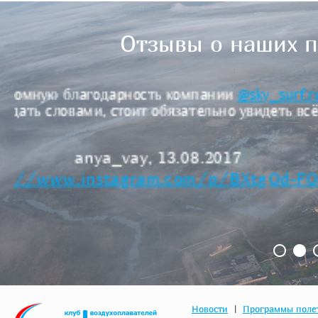
Отзывы о наших п
ваемые
Приземляться было страшноват
!
молодцы
ma
https://w
1
2
Новости
|
Программы поле