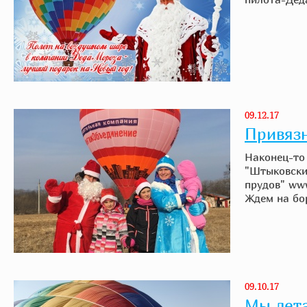
09.12.17
Привязн
Наконец-то 
"Штыковски
прудов" www
Ждем на бо
09.10.17
Мы лета