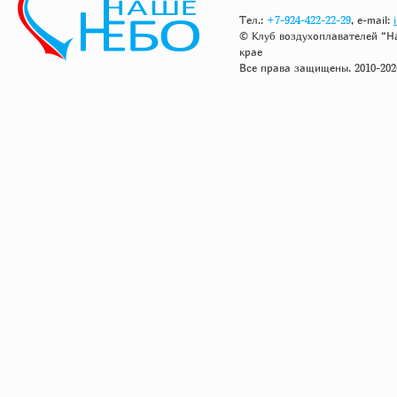
Тел.:
+7-924-422-22-29
, e-mail:
© Клуб воздухоплавателей “Н
крае
Все права защищены. 2010-202