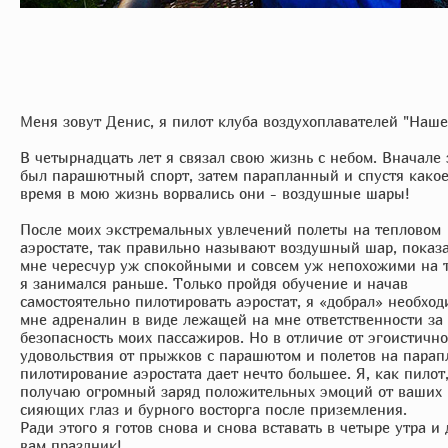
Меня зовут Денис, я пилот клуба воздухоплавателей "Наше
В четырнадцать лет я связал свою жизнь с небом. Вначале 
был парашютный спорт, затем парапланный и спустя какое
время в мою жизнь ворвались они - воздушные шары!
После моих экстремальных увлечений полеты на тепловом
аэростате, так правильно называют воздушный шар, показ
мне чересчур уж спокойными и совсем уж непохожими на т
я занимался раньше. Только пройдя обучение и начав
самостоятельно пилотировать аэростат, я «добрал» необхо
мне адреналин в виде лежащей на мне ответственности за
безопасность моих пассажиров. Но в отличие от эгоистично
удовольствия от прыжков с парашютом и полетов на парап
пилотирование аэростата дает нечто большее. Я, как пилот
получаю огромный заряд положительных эмоций от ваших
сияющих глаз и бурного восторга после приземления.
Ради этого я готов снова и снова вставать в четыре утра и 
вам праздник!