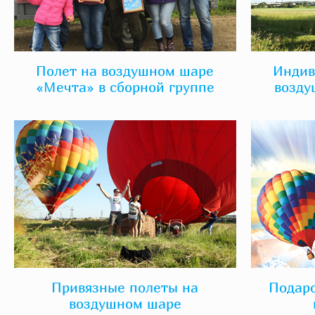
Полет на воздушном шаре
Индив
«Мечта» в сборной группе
возду
Привязные полеты на
Подар
воздушном шаре