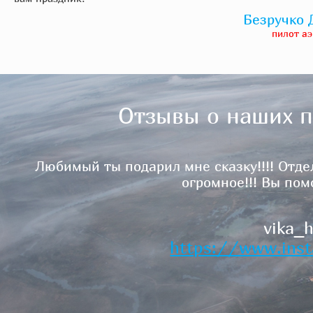
Безручко 
пилот а
Отзывы о наших п
одарил мне сказку!!!! Отдельное спасибо хоч
огромное!!! Вы помогаете людям быть с
vika_hohlova, 18.09.20
https://www.instagram.com/p/