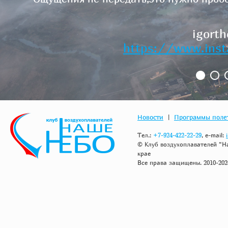
А следующим эта
igorth
https://www.ins
1
2
Новости
|
Программы поле
Тел.:
+7-924-422-22-29
, e-mail:
© Клуб воздухоплавателей “Н
крае
Все права защищены. 2010-202